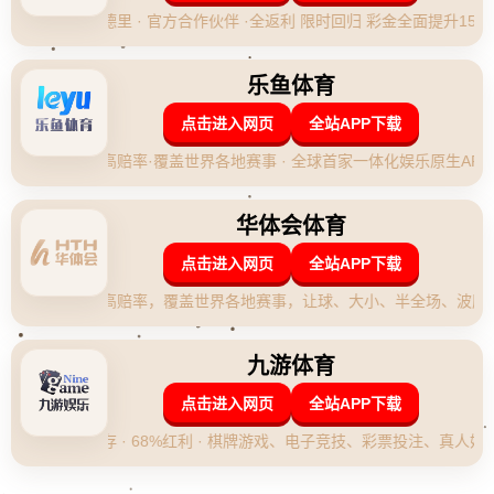
运动员提供专业的管理、培训与经纪服务，帮助他们在职业道
路上更好地发展。我们的健身中心与健身服务，配备了最新的
运动设备和专业的教练团队，致力于为客户提供个性化的健身
体验。在健康护理、康复与运动医学服务方面，我们的团队以
先进的技术和丰富的经验，帮助客户快速恢复健康。通过体育
科技与数据分析，我们为体育产业带来了革命性的变化,不仅提
升了赛事的管理效率，还为各大品牌提供了精准的市场分析和
战略指导。我们是一家专业的体育旅游与探险服务公司，提供
高端定制化的体育旅行和极限探险体验。我们的产品涵盖马拉
松旅游、高山攀登、极地探险、帆船航行、滑雪度假、冲浪训
练、户外生存训练等，满足不同人群的体育旅游需求。公司拥
有专业的探险指导团队、安全保障系统和国际化的旅行管理经
验，确保客户在享受极限运动的同时获得最佳的安全保护和体
验。我们还与多个体育组织和旅游机构合作，推出全球体育赛
事观赛旅行、名人运动训练营和极限挑战活动，推动体育旅游
产业的发展。我们是一家专业的高尔夫培训学院，为各年龄段
的学员提供系统化的高尔夫训练课程。课程涵盖挥杆技术、短
杆训练、推杆策略、比赛战术和心理调适，由PGA认证的高尔
夫教练团队授课。学院配备国际标准的高尔夫球场和高科技训
练设备，并定期举办高尔夫友谊赛、会员锦标赛和国际交流
赛。此外，我们还提供个性化教学方案，包括视频分析、数据
监测和虚拟现实模拟训练，确保学员能够精准提升球技，适应
不同比赛环境。