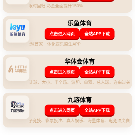
发布日期：2026-04-29 19:10:39
**凝聚世人 启迪世界——2024年国际体育十大新闻解读**
**前言**
在全球化进程不断加速的当下，体育不仅仅是一种娱乐和竞
技，更是连接世界的桥梁。**“凝聚世人，启迪世界”**的主题正
是对2024年国际体育事件的深刻诠释。在这个年度，国际体坛
发生了许多标志性事件，为世界各地带来了活力与灵感。本文
将为您解读这些重要新闻，并探讨其对全球的影响。
**全球体育盛会的成功举办**