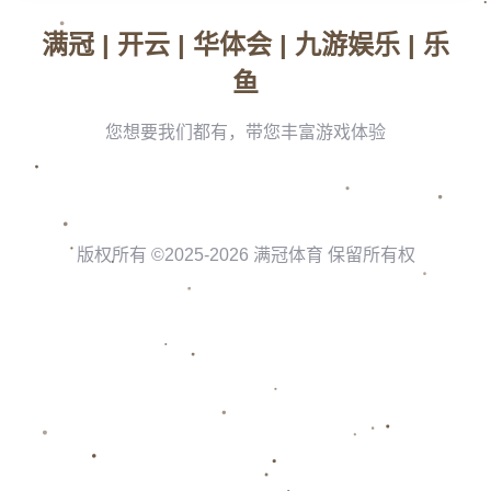
研究还证明，热爱运动的学生**更善于管理情绪，面对挑战时
也表现出更强的心理韧性**。心理学家指出，体育锻炼能降低
体内皮质醇水平（与压力相关的激素），帮助人们快速从焦虑
或者紧张状态中恢复。同时，运动后释放的大量内啡肽还可以
激发积极情绪，为学习提供持续的动力支撑。
例如，某重点中学的一项调查显示，经常参加篮球或足球活动
的同学，遭遇考试压力时更容易冷静应对，而缺乏运动的学生
可能更容易感到情绪崩溃或无法专注。如果学生能通过体育锻
炼有效疏导情绪，对学习成绩的提升无疑是一种“间接助力”。
---
### **改善时间管理和自律能力**
学生通过体育运动，不仅锻炼了身体，还学会了如何更好地管