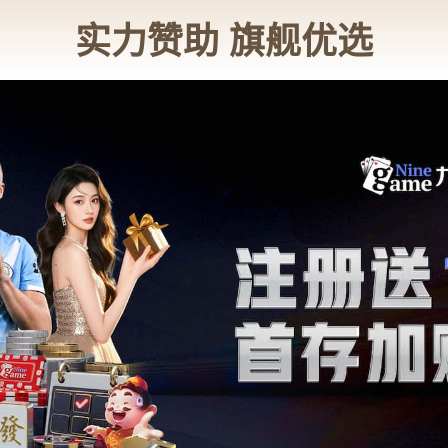
产品服务
新闻资讯
联系我们