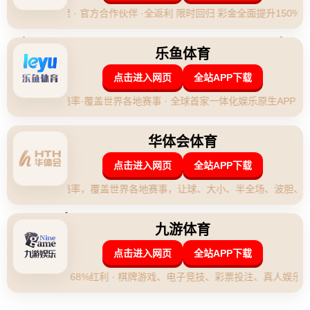
发布日期：2026-04-29 19:10:39
**津媒爆料：申花备战光州 FC状态堪忧，日韩球队备战模式引
深思**
在近日的亚冠备战新闻中，一则关于上海申花的消息引起了广
泛关注。据津媒报道，上海申花在本月即将与韩国球队光州 FC
交锋，但事实却令人担忧。申花全队在赛前仅有5天的备战时
间，而队员状态普遍不佳，这无疑给接下来的比赛敲响了警
钟。这一情况不仅让球迷产生忧虑，也将中超球队与日韩球队
之间的备战差距问题推上了风口浪尖。
### **申花备战挑战：仅5天时间，状态难以恢复**