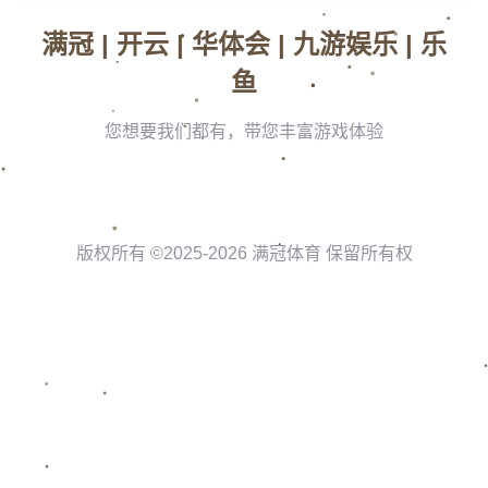
相比日韩球队一贯严谨的备战态度，上海申花的备战方式显得
有些仓促。据悉，申花全队在之前相对轻松的假期后，才重新
集结备战亚冠。而这场比赛距离他们的上一场正式比赛有不短
的间隔，球员状态存在**显著起伏**。
众所周知，长时间休假后，职业球员需要一定的时间来恢复体
能、状态以及战术执行力。然而，对于面对强劲对手光州 FC的
比赛来说，申花的备战时间仅仅被压缩到了**5天**，这样的安
排无疑会加剧球队的备战压力。更重要的是，在这种情况下，
如何在有限的时间内恢复球队的默契和战术配合成为一道难
题。
### **日韩球队的备战模式：值得中超球队借鉴**
反观日韩球队，例如本次申花对手光州 FC，他们的备战模式向
来被外界称道。日韩球队通常会在比赛前进行为期数周或数月
的系统备战，不仅包括体能调整和战术演练，更强调心理调节
与团队气氛的培养。更有甚者，有些球队会利用精确的数据分
析，诊断球员的细微问题，确保每一个细节都为比赛做好准
备。
以**2022年亚冠联赛**中的日本球队浦和红钻为例，他们在赛
前通过大规模的视频战术分析，与对手踢出了一场令人称道的
比赛。这种备战过程不仅展现出了细致的执行力，也将日韩球
队良好心态的形成归因于**长期且有序的备战模式**。
与之对比，部分中超球队依然存在备战周期短、战术调整滞后
等问题，这在如亚冠这类高强度赛事中很容易被对手抓住软
肋。