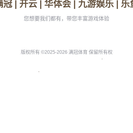
2022賽季中超聯賽第9輪
发布日期：2026-04-29 19:10:
季中超联赛第9轮比赛集锦
**一直是中国职业足球的顶级赛事，令人期待的每一轮比赛不仅是球员竞技
同样不负众望，涌现了多场高水平对决与令人满意的亮点。那么，这一轮的
场激烈的足球角逐。
广州队迎战长春亚泰，年轻力量初露锋芒**
关键对决中，广州队与长春亚泰的比赛无疑是亮点之一。尽管广州队在本赛
*杨立瑜**这一场大获好评。他在比赛中以机敏的跑位穿透对手防线，多次
亚泰作为一支在技战术上高度统一的队伍，凭借外援组合的默契配合，最终
*实力对抗**。
山东泰山与上海海港强强对话，谁能捍卫霸主地位？**
点战无疑是**卫冕冠军山东泰山**对阵本季赛前被看好的**上海海港*
分利用中场控制和强力头球，在前75分钟占据一定优势。然而，上海海港
分钟，王燊超的一记倒钩射门让全场球迷为之沸腾，而补时阶段，海港前锋