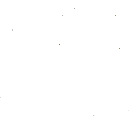
---
### **